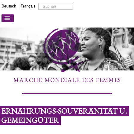
Suchen
Deutsch
Français
...
Navigation
an/aus
STARTSEITE
ÜBER UNS
AKTIONEN UND KAMPAGNEN
MITMACHEN
MEHR ERFAHREN
MARCHE MONDIALE DES FEMMES
LINKS
KONTAKT
ERNÄHRUNGS-SOUVERÄNITÄT U.
GEMEINGÜTER