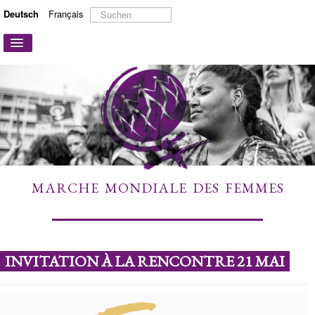
Suchen
Deutsch
Français
...
Navigation
an/aus
STARTSEITE
ÜBER UNS
AKTIONEN UND KAMPAGNEN
MITMACHEN
MEHR ERFAHREN
MARCHE MONDIALE DES FEMMES
LINKS
KONTAKT
INVITATION À LA RENCONTRE 21 MAI