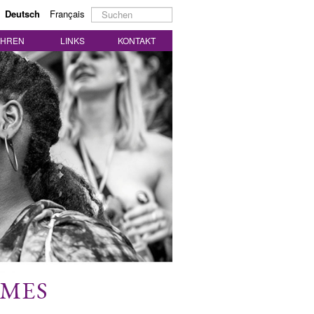
Suchen
Deutsch
Français
...
AHREN
LINKS
KONTAKT
MMES