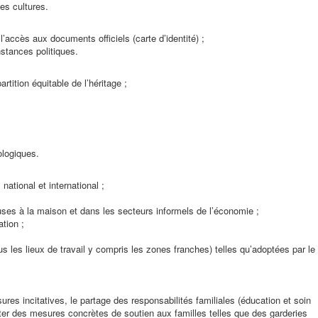
es cultures.
’accès aux documents officiels (carte d’identité) ;
stances politiques.
s
artition équitable de l’héritage ;
ologiques.
 national et international ;
leuses à la maison et dans les secteurs informels de l’économie ;
ation ;
s les lieux de travail y compris les zones franches) telles qu’adoptées par le
res incitatives, le partage des responsabilités familiales (éducation et soin
er des mesures concrètes de soutien aux familles telles que des garderies