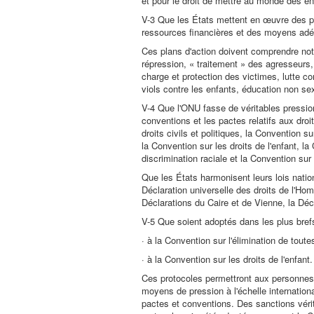
et pour le droit de mettre au monde des en
V-3 Que les États mettent en œuvre des pl
ressources financières et des moyens adé
Ces plans d'action doivent comprendre not
répression, « traitement » des agresseurs,
charge et protection des victimes, lutte c
viols contre les enfants, éducation non sex
V-4 Que l'ONU fasse de véritables pression
conventions et les pactes relatifs aux dro
droits civils et politiques, la Convention 
la Convention sur les droits de l'enfant, la
discrimination raciale et la Convention sur 
Que les États harmonisent leurs lois natio
Déclaration universelle des droits de l'Hom
Déclarations du Caire et de Vienne, la Déc
V-5 Que soient adoptés dans les plus bre
· à la Convention sur l'élimination de tout
· à la Convention sur les droits de l'enfant.
Ces protocoles permettront aux personnes e
moyens de pression à l'échelle internation
pactes et conventions. Des sanctions vérita