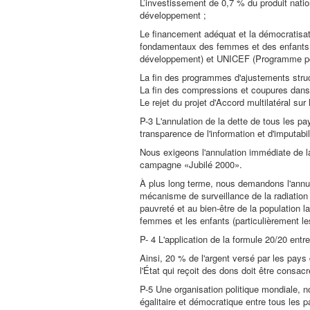
L’investissement de 0,7 % du produit natio
développement ;
Le financement adéquat et la démocratisa
fondamentaux des femmes et des enfants
développement) et UNICEF (Programme pou
La fin des programmes d'ajustements struc
La fin des compressions et coupures dans 
Le rejet du projet d'Accord multilatéral su
P-3 L'annulation de la dette de tous les p
transparence de l'information et d'imputabil
Nous exigeons l'annulation immédiate de la
campagne «Jubilé 2000».
À plus long terme, nous demandons l'annula
mécanisme de surveillance de la radiation d
pauvreté et au bien-être de la population l
femmes et les enfants (particulièrement les 
P- 4 L'application de la formule 20/20 entr
Ainsi, 20 % de l'argent versé par les pay
l'État qui reçoit des dons doit être cons
P-5 Une organisation politique mondiale, n
égalitaire et démocratique entre tous les p