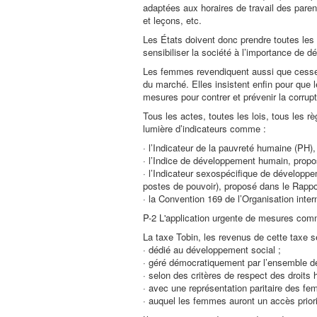
adaptées aux horaires de travail des par
et leçons, etc.
Les États doivent donc prendre toutes les
sensibiliser la société à l’importance de d
Les femmes revendiquent aussi que cesse 
du marché. Elles insistent enfin pour que l
mesures pour contrer et prévenir la corrupt
Tous les actes, toutes les lois, tous les r
lumière d’indicateurs comme :
· l’Indicateur de la pauvreté humaine (PH
· l’Indice de développement humain, prop
· l’Indicateur sexospécifique de développ
postes de pouvoir), proposé dans le Rapp
· la Convention 169 de l’Organisation inter
P-2 L'application urgente de mesures com
La taxe Tobin, les revenus de cette taxe s
· dédié au développement social ;
· géré démocratiquement par l’ensemble d
· selon des critères de respect des droit
· avec une représentation paritaire des 
· auquel les femmes auront un accès priori