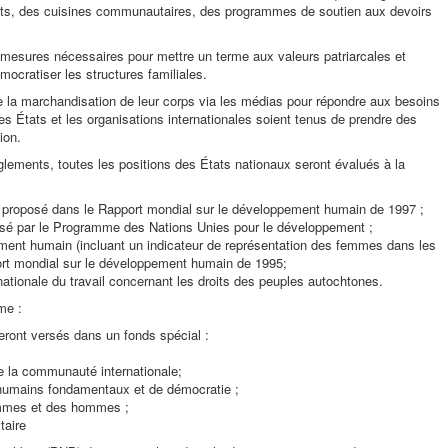
ents, des cuisines communautaires, des programmes de soutien aux devoirs
 mesures nécessaires pour mettre un terme aux valeurs patriarcales et
émocratiser les structures familiales.
la marchandisation de leur corps via les médias pour répondre aux besoins
es États et les organisations internationales soient tenus de prendre des
ion.
èglements, toutes les positions des États nationaux seront évalués à la
), proposé dans le Rapport mondial sur le développement humain de 1997 ;
osé par le Programme des Nations Unies pour le développement ;
ement humain (incluant un indicateur de représentation des femmes dans les
ort mondial sur le développement humain de 1995;
nationale du travail concernant les droits des peuples autochtones.
me :
eront versés dans un fonds spécial :
e la communauté internationale;
s humains fondamentaux et de démocratie ;
femmes et des hommes ;
taire