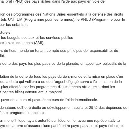
nal brut (PNB) des pays riches dans l'aide aux pays en voie de
tion des programmes des Nations Unies essentiels à la défense des droits
 tels UNIFEM (Programme pour les femmes), le PNUD (Programme pour le
r les enfants) ;
turels
les budgets sociaux et les services publics
r les investissements (AMI).
ays du tiers-monde en tenant compte des principes de responsabilité, de
ité.
 dette des pays les plus pauvres de la planète, en appui aux objectifs de la
tion de la dette de tous les pays du tiers-monde et la mise en place d'un
e la dette qui veillera à ce que l'argent dégagé serve à l'élimination de la
a plus affectée par les programmes d'ajustements structurels, dont les
petites filles) constituent la majorité.
e pays donateurs et pays récepteurs de l'aide internationale.
s donateurs doit être dédié au développement social et 20 % des dépenses de
acré aux programmes sociaux.
on monolithique, ayant autorité sur l'économie, avec une représentativité
ays de la terre (s'assurer d'une parité entre pays pauvres et pays riches) et