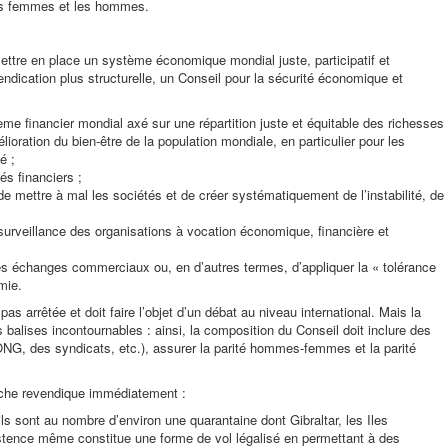
 les femmes et les hommes.
ttre en place un système économique mondial juste, participatif et
endication plus structurelle, un Conseil pour la sécurité économique et
ème financier mondial axé sur une répartition juste et équitable des richesses
mélioration du bien-être de la population mondiale, en particulier pour les
é ;
és financiers ;
e mettre à mal les sociétés et de créer systématiquement de l’instabilité, de
 surveillance des organisations à vocation économique, financière et
les échanges commerciaux ou, en d’autres termes, d’appliquer la « tolérance
mie.
as arrêtée et doit faire l’objet d’un débat au niveau international. Mais la
balises incontournables : ainsi, la composition du Conseil doit inclure des
 ONG, des syndicats, etc.), assurer la parité hommes-femmes et la parité
arche revendique immédiatement :
(ils sont au nombre d’environ une quarantaine dont Gibraltar, les Iles
xistence même constitue une forme de vol légalisé en permettant à des