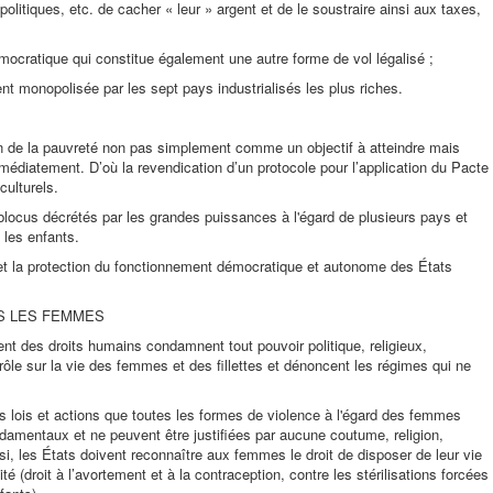
politiques, etc. de cacher « leur » argent et de le soustraire ainsi aux taxes,
démocratique qui constitue également une autre forme de vol légalisé ;
ment monopolisée par les sept pays industrialisés les plus riches.
n de la pauvreté non pas simplement comme un objectif à atteindre mais
édiatement. D’où la revendication d’un protocole pour l’application du Pacte
culturels.
blocus décrétés par les grandes puissances à l'égard de plusieurs pays et
 les enfants.
et la protection du fonctionnement démocratique et autonome des États
S LES FEMMES
t des droits humains condamnent tout pouvoir politique, religieux,
ôle sur la vie des femmes et des fillettes et dénoncent les régimes qui ne
s lois et actions que toutes les formes de violence à l'égard des femmes
damentaux et ne peuvent être justifiées par aucune coutume, religion,
insi, les États doivent reconnaître aux femmes le droit de disposer de leur vie
ité (droit à l’avortement et à la contraception, contre les stérilisations forcées