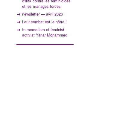
d'Irak contre les féminicides
et les mariages forcés
newsletter — avril 2026
Leur combat est le nôtre !
In memoriam of feminist
activist Yanar Mohammed