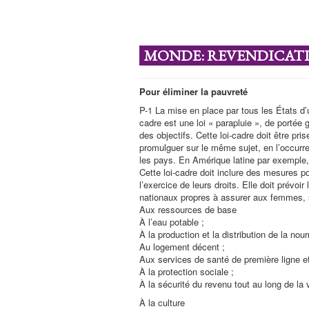
MONDE: REVENDICATIO
Pour éliminer la pauvreté
P-1 La mise en place par tous les États d’u
cadre est une loi « parapluie », de portée g
des objectifs. Cette loi-cadre doit être pr
promulguer sur le même sujet, en l’occurren
les pays. En Amérique latine par exemple, 
Cette loi-cadre doit inclure des mesures 
l’exercice de leurs droits. Elle doit prévoi
nationaux propres à assurer aux femmes, sa
Aux ressources de base
À l’eau potable ;
À la production et la distribution de la nou
Au logement décent ;
Aux services de santé de première ligne et
À la protection sociale ;
À la sécurité du revenu tout au long de la 
À la culture