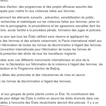
fants).
ans d'action, des programmes et des projets efficaces assortis des
quats pour mettre fin aux violences faites aux femmes.
amment les éléments suivants : prévention, sensibilisation du public,
 recherches et statistiques sur les violences faites aux femmes, prise en
ontre la pornographie, le proxénétisme et les agressions sexuelles dont les
iste, accès facilité à la procédure pénale, formation des juges et policiers.
s pour que tous les États ratifient sans réserve et appliquent les
its des femmes et des enfants notamment, le Pacte international relatif aux
sur l'élimination de toutes les formes de discrimination à l'égard des femmes,
 Convention internationale pour l'élimination de toutes les formes de
la protection des droits de tous les travailleurs migrants.
nales avec ces différents instruments internationaux en plus de la
me, la Déclaration sur l'élimination de la violence à l'égard des femmes, les
laration et le Programme d'action de Beijing.
fs délais des protocoles et des mécanismes de mise en œuvre :
es les formes de discrimination à l'égard des femmes;
t aux groupes de porter plainte contre un État. Ils constitueront des
ale pour obliger les États à mettre en œuvre les droits énoncés dans ces
bles à l'encontre des États récalcitrants devront être prévues. Il y a un