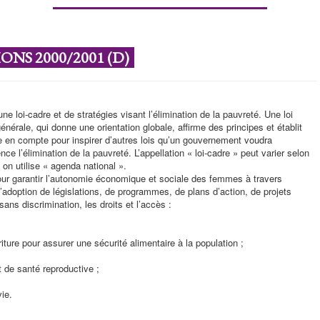
NS 2000/2001 (D)
ne loi-cadre et de stratégies visant l’élimination de la pauvreté. Une loi
énérale, qui donne une orientation globale, affirme des principes et établit
ise en compte pour inspirer d’autres lois qu’un gouvernement voudra
ce l’élimination de la pauvreté. L’appellation « loi-cadre » peut varier selon
on utilise « agenda national ».
pour garantir l’autonomie économique et sociale des femmes à travers
r l’adoption de législations, de programmes, de plans d’action, de projets
ns discrimination, les droits et l’accès :
rriture pour assurer une sécurité alimentaire à la population ;
 de santé reproductive ;
vie.