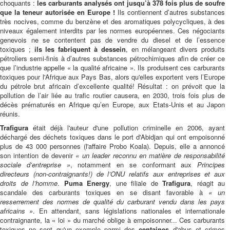
choquants :
les carburants analysés ont jusqu’à 378 fois plus de soufre
que la teneur autorisée en Europe !
Ils contiennent d’autres substances
très nocives, comme du benzène et des aromatiques polycycliques, à des
niveaux également interdits par les normes européennes. Ces négociants
genevois ne se contentent pas de vendre du diesel et de l’essence
toxiques ;
ils les fabriquent à dessein
, en mélangeant divers produits
pétroliers semi-finis à d’autres substances pétrochimiques afin de créer ce
que l’industrie appelle « la qualité africaine ». Ils produisent ces carburants
toxiques pour l'Afrique aux Pays Bas, alors qu'elles exportent vers l’Europe
du pétrole brut africain d’excellente qualité! Résultat : on prévoit que la
pollution de l’air liée au trafic routier causera, en 2030, trois fois plus de
décès prématurés en Afrique qu’en Europe, aux Etats-Unis et au Japon
réunis.
Trafigura
était déjà l'auteur d'une pollution criminelle en 2006, ayant
déchargé des déchets toxiques dans le port d'Abidjan qui ont empoisonné
plus de 43 000 personnes (l'affaire Probo Koala). Depuis, elle a annoncé
son intention de devenir
« un leader reconnu en matière de responsabilité
sociale d’entreprise »
, notamment en se conformant aux
Principes
directeurs (non-contraignants!) de l’ONU relatifs aux entreprises et aux
droits de l’homme
.
Puma Energy
, une filiale de
Trafigura
, réagit au
scandale des carburants toxiques en se disant favorable à
« un
resserrement des normes de qualité du carburant vendu dans les pays
africains »
. En attendant, sans législations nationales et internationale
contraignante, la « loi » du marché oblige à empoisonner... Ces carburants
toxiques ne sont qu'un exemple parmi des
centaines
d'abus et crimes