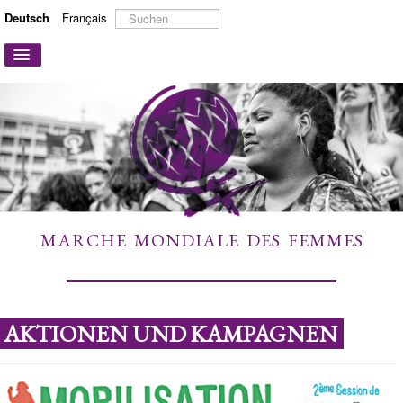
Suchen
Deutsch
Français
...
Navigation
an/aus
STARTSEITE
ÜBER UNS
AKTIONEN UND KAMPAGNEN
MITMACHEN
MEHR ERFAHREN
MARCHE MONDIALE DES FEMMES
LINKS
KONTAKT
AKTIONEN UND KAMPAGNEN