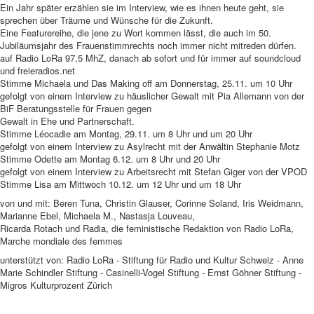
Ein Jahr später erzählen sie im Interview, wie es ihnen heute geht, sie
sprechen über Träume und Wünsche für die Zukunft.
Eine Featurereihe, die jene zu Wort kommen lässt, die auch im 50.
Jubiläumsjahr des Frauenstimmrechts noch immer nicht mitreden dürfen.
auf Radio LoRa 97,5 MhZ, danach ab sofort und für immer auf soundcloud
und freieradios.net
Stimme Michaela und Das Making oﬀ am Donnerstag, 25.11. um 10 Uhr
gefolgt von einem Interview zu häuslicher Gewalt mit Pia Allemann von der
BiF Beratungsstelle für Frauen gegen
Gewalt in Ehe und Partnerschaft.
Stimme Léocadie am Montag, 29.11. um 8 Uhr und um 20 Uhr
gefolgt von einem Interview zu Asylrecht mit der Anwältin Stephanie Motz
Stimme Odette am Montag 6.12. um 8 Uhr und 20 Uhr
gefolgt von einem Interview zu Arbeitsrecht mit Stefan Giger von der VPOD
Stimme Lisa am Mittwoch 10.12. um 12 Uhr und um 18 Uhr
von und mit: Beren Tuna, Christin Glauser, Corinne Soland, Iris Weidmann,
Marianne Ebel, Michaela M., Nastasja Louveau,
Ricarda Rotach und Radia, die feministische Redaktion von Radio LoRa,
Marche mondiale des femmes
unterstützt von: Radio LoRa - Stiftung für Radio und Kultur Schweiz - Anne
Marie Schindler Stiftung - Casinelli-Vogel Stiftung - Ernst Göhner Stiftung -
Migros Kulturprozent Zürich