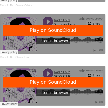
Radio LoRa
·
Stimme Odette
Radio LoRa
·
Stimme Lisa