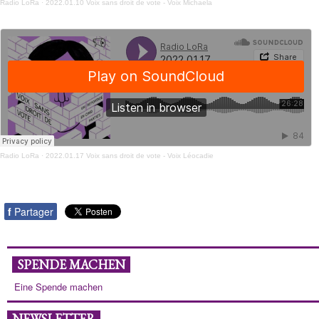
Radio LoRa
·
2022.01.10 Voix sans droit de vote - Voix Michaela
Radio LoRa
·
2022.01.17 Voix sans droit de vote - Voix Léocadie
f
Partager
SPENDE MACHEN
Eine Spende machen
NEWSLETTER