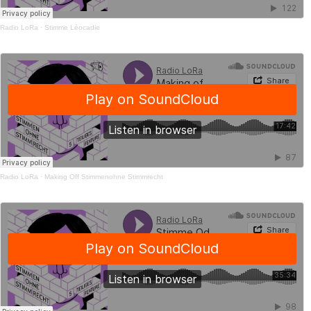
Radio LoRa
·
Stimme Léocadie
Radio LoRa
·
Making Off Stimmenohne Stimmrecht