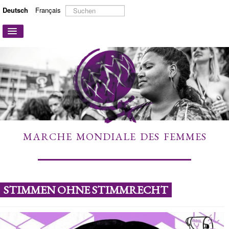
Suchen
Deutsch
Français
...
Navigation
an/aus
STARTSEITE
ÜBER UNS
AKTIONEN UND KAMPAGNEN
MITMACHEN
MEHR ERFAHREN
MARCHE MONDIALE DES FEMMES
LINKS
KONTAKT
STIMMEN OHNE STIMMRECHT