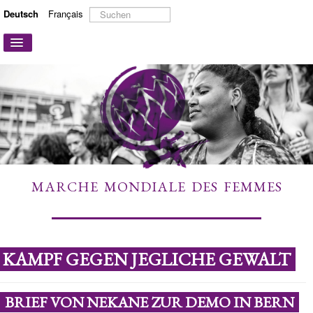
Suchen
Deutsch
Français
...
Navigation
an/aus
STARTSEITE
ÜBER UNS
AKTIONEN UND KAMPAGNEN
MITMACHEN
MEHR ERFAHREN
MARCHE MONDIALE DES FEMMES
LINKS
KONTAKT
KAMPF GEGEN JEGLICHE GEWALT
BRIEF VON NEKANE ZUR DEMO IN BERN