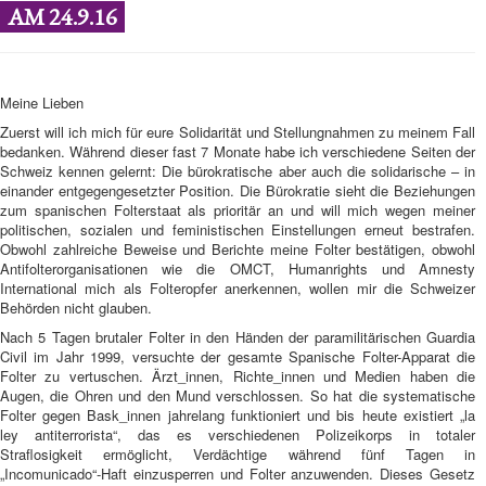
AM 24.9.16
Meine Lieben
Zuerst will ich mich für eure Solidarität und Stellungnahmen zu meinem Fall
bedanken. Während dieser fast 7 Monate habe ich verschiedene Seiten der
Schweiz kennen gelernt: Die bürokratische aber auch die solidarische – in
einander entgegengesetzter Position. Die Bürokratie sieht die Beziehungen
zum spanischen Folterstaat als prioritär an und will mich wegen meiner
politischen, sozialen und feministischen Einstellungen erneut bestrafen.
Obwohl zahlreiche Beweise und Berichte meine Folter bestätigen, obwohl
Antifolterorganisationen wie die OMCT, Humanrights und Amnesty
International mich als Folteropfer anerkennen, wollen mir die Schweizer
Behörden nicht glauben.
Nach 5 Tagen brutaler Folter in den Händen der paramilitärischen Guardia
Civil im Jahr 1999, versuchte der gesamte Spanische Folter-Apparat die
Folter zu vertuschen. Ärzt_innen, Richte_innen und Medien haben die
Augen, die Ohren und den Mund verschlossen. So hat die systematische
Folter gegen Bask_innen jahrelang funktioniert und bis heute existiert „la
ley antiterrorista“, das es verschiedenen Polizeikorps in totaler
Straflosigkeit ermöglicht, Verdächtige während fünf Tagen in
„Incomunicado“-Haft einzusperren und Folter anzuwenden. Dieses Gesetz