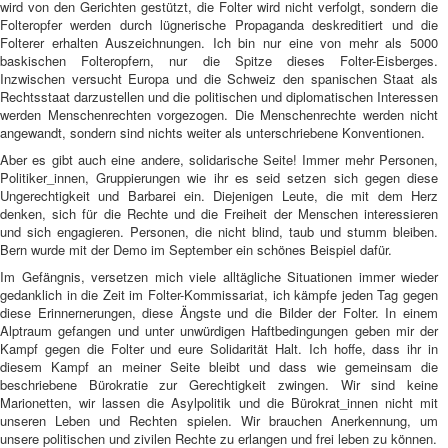
wird von den Gerichten gestützt, die Folter wird nicht verfolgt, sondern die
Folteropfer werden durch lügnerische Propaganda deskreditiert und die
Folterer erhalten Auszeichnungen. Ich bin nur eine von mehr als 5000
baskischen Folteropfern, nur die Spitze dieses Folter-Eisberges.
Inzwischen versucht Europa und die Schweiz den spanischen Staat als
Rechtsstaat darzustellen und die politischen und diplomatischen Interessen
werden Menschenrechten vorgezogen. Die Menschenrechte werden nicht
angewandt, sondern sind nichts weiter als unterschriebene Konventionen.
Aber es gibt auch eine andere, solidarische Seite! Immer mehr Personen,
Politiker_innen, Gruppierungen wie ihr es seid setzen sich gegen diese
Ungerechtigkeit und Barbarei ein. Diejenigen Leute, die mit dem Herz
denken, sich für die Rechte und die Freiheit der Menschen interessieren
und sich engagieren. Personen, die nicht blind, taub und stumm bleiben.
Bern wurde mit der Demo im September ein schönes Beispiel dafür.
Im Gefängnis, versetzen mich viele alltägliche Situationen immer wieder
gedanklich in die Zeit im Folter-Kommissariat, ich kämpfe jeden Tag gegen
diese Erinnernerungen, diese Ängste und die Bilder der Folter. In einem
Alptraum gefangen und unter unwürdigen Haftbedingungen geben mir der
Kampf gegen die Folter und eure Solidarität Halt. Ich hoffe, dass ihr in
diesem Kampf an meiner Seite bleibt und dass wie gemeinsam die
beschriebene Bürokratie zur Gerechtigkeit zwingen. Wir sind keine
Marionetten, wir lassen die Asylpolitik und die Bürokrat_innen nicht mit
unseren Leben und Rechten spielen. Wir brauchen Anerkennung, um
unsere politischen und zivilen Rechte zu erlangen und frei leben zu können.