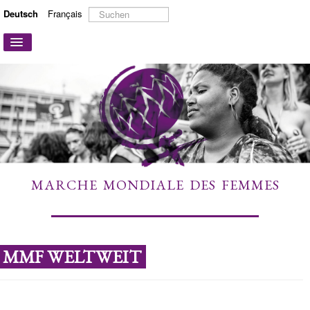
Suchen
Deutsch
Français
...
Navigation
an/aus
STARTSEITE
ÜBER UNS
AKTIONEN UND KAMPAGNEN
MITMACHEN
MEHR ERFAHREN
MARCHE MONDIALE DES FEMMES
LINKS
KONTAKT
MMF WELTWEIT