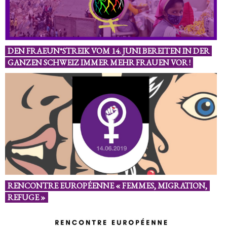
DEN FRAEUN*STREIK VOM 14. JUNI BEREITEN IN DER
GANZEN SCHWEIZ IMMER MEHR FRAUEN VOR !
RENCONTRE EUROPÉENNE « FEMMES, MIGRATION,
REFUGE »