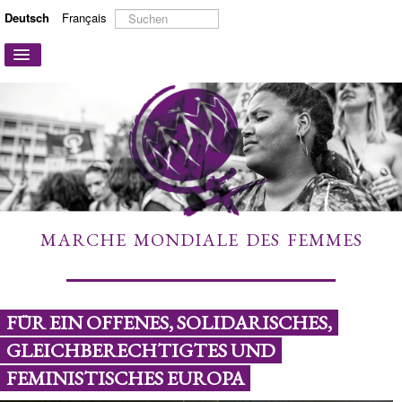
Suchen
Deutsch
Français
...
Navigation
an/aus
STARTSEITE
ÜBER UNS
AKTIONEN UND KAMPAGNEN
MITMACHEN
MEHR ERFAHREN
MARCHE MONDIALE DES FEMMES
LINKS
KONTAKT
FÜR EIN OFFENES, SOLIDARISCHES,
GLEICHBERECHTIGTES UND
FEMINISTISCHES EUROPA