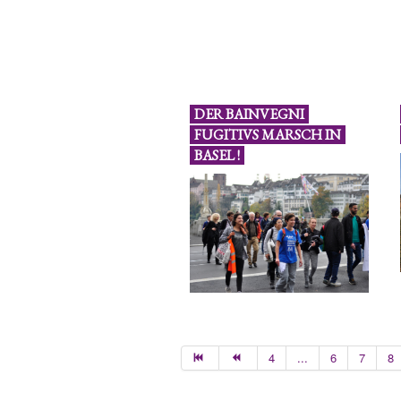
DER BAINVEGNI
FUGITIVS MARSCH IN
BASEL !
4
...
6
7
8