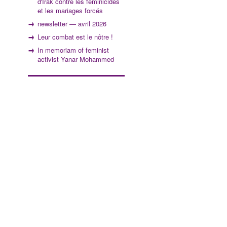
d'Irak contre les féminicides
et les mariages forcés
newsletter — avril 2026
Leur combat est le nôtre !
In memoriam of feminist
activist Yanar Mohammed