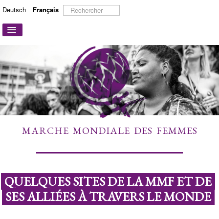
Rechercher
Deutsch
Français
Basculer
la
navigation
ACCUEIL
A PROPOS
ACTIONS ET CAMPAGNES
PARTICIPER
TÉMOIGNAGES
MARCHE MONDIALE DES FEMMES
À DÉCOUVRIR
LIENS
CONTACT
QUELQUES SITES DE LA MMF ET DE
SES ALLIÉES À TRAVERS LE MONDE