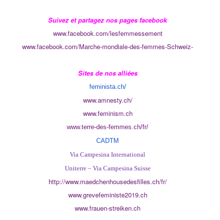
Suivez et partagez nos pages facebook
www.facebook.com/lesfemmessement
www.facebook.com/
Marche-mondiale-des-femmes-
Schweiz-
Sites de nos alliées
feminista.ch/
www.amnesty.ch/
www.feminism.ch
www.terre-des-femmes.ch/fr/
CADTM
Via Campesina International
Uniterre – Via Campesina Suisse
http://www.
maedchenhousedesfilles.ch/fr/
www.grevefeministe2019.ch
www.frauen-streiken.ch