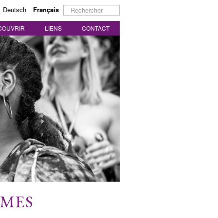
Rechercher
Deutsch
Français
COUVRIR
LIENS
CONTACT
MMES