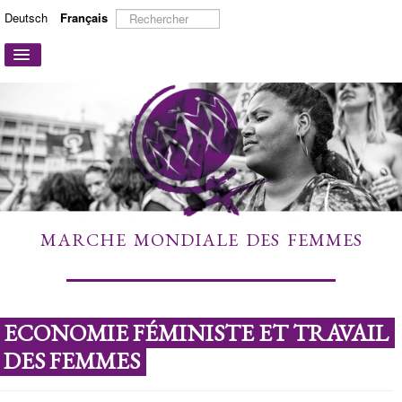
Rechercher
Deutsch
Français
Basculer
la
navigation
ACCUEIL
A PROPOS
ACTIONS ET CAMPAGNES
PARTICIPER
TÉMOIGNAGES
MARCHE MONDIALE DES FEMMES
À DÉCOUVRIR
LIENS
CONTACT
ECONOMIE FÉMINISTE ET TRAVAIL
DES FEMMES