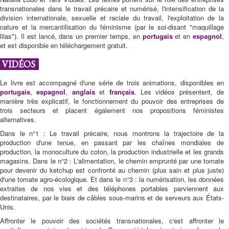
transnationales dans le travail précaire et numérisé, l'intensification de la
division internationale, sexuelle et raciale du travail, l'exploitation de la
nature et la mercantilisation du féminisme (par le soi-disant "maquillage
lilas"). Il est lancé, dans un premier temps, en
portugais
et en
espagnol
,
et est disponible en téléchargement gratuit.
VIDÉOS
Le livre est accompagné d'une série de trois animations, disponibles en
portugais
,
espagnol
,
anglais
et
français
. Les vidéos présentent, de
manière très explicatif, le fonctionnement du pouvoir des entreprises de
trois secteurs et placent également nos propositions féministes
alternatives.
Dans le n°1 : Le travail précaire, nous montrons la trajectoire de la
production d'une tenue, en passant par les chaînes mondiales de
production, la monoculture du coton, la production industrielle et les grands
magasins. Dans le n°2 : L'alimentation, le chemin emprunté par une tomate
pour devenir du ketchup est confronté au chemin (plus sain et plus juste)
d'une tomate agro-écologique. Et dans le n°3 : la numérisation, les données
extraites de nos vies et des téléphones portables parviennent aux
destinataires, par le biais de câbles sous-marins et de serveurs aux États-
Unis.
Affronter le pouvoir des sociétés transnationales, c'est affronter le