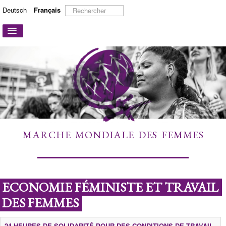
Rechercher
Deutsch
Français
Basculer
la
navigation
ACCUEIL
A PROPOS
ACTIONS ET CAMPAGNES
PARTICIPER
TÉMOIGNAGES
MARCHE MONDIALE DES FEMMES
À DÉCOUVRIR
LIENS
CONTACT
ECONOMIE FÉMINISTE ET TRAVAIL
DES FEMMES
24 HEURES DE SOLIDARITÉ POUR DES CONDITIONS DE TRAVAIL