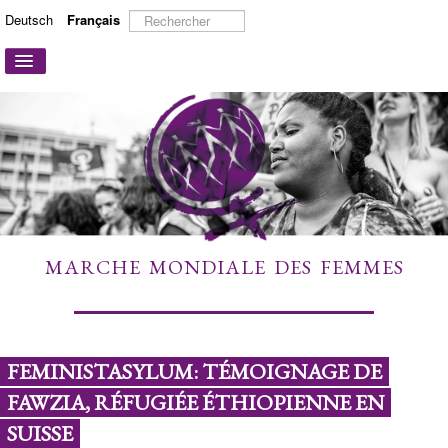
Rechercher
Deutsch
Français
Basculer
la
navigation
ACCUEIL
A PROPOS
ACTIONS ET CAMPAGNES
PARTICIPER
TÉMOIGNAGES
MARCHE MONDIALE DES FEMMES
À DÉCOUVRIR
LIENS
CONTACT
FEMINISTASYLUM: TÉMOIGNAGE DE
FAWZIA, RÉFUGIÉE ÉTHIOPIENNE EN
SUISSE