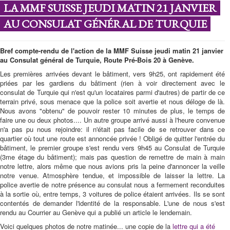
LA MMF SUISSE JEUDI MATIN 21 JANVIER
AU CONSULAT GÉNÉRAL DE TURQUIE
Bref compte-rendu de l'action de la MMF Suisse jeudi matin 21 janvier
au Consulat général de Turquie, Route Pré-Bois 20 à Genève.
Les premières arrivées devant le bâtiment, vers 9h25, ont rapidement été
priées par les gardiens du bâtiment (rien à voir directement avec le
consulat de Turquie qui n'est qu'un locataires parmi d'autres) de partir de ce
terrain privé, sous menace que la police soit avertie et nous déloge de là.
Nous avons "obtenu" de pouvoir rester 10 minutes de plus, le temps de
faire une ou deux photos.... Un autre groupe arrivé aussi à l'heure convenue
n'a pas pu nous rejoindre: il n'était pas facile de se retrouver dans ce
quartier où tout une route est annoncée privée ! Obligé de quitter l'entrée du
bâtiment, le premier groupe s'est rendu vers 9h45 au Consulat de Turquie
(3me étage du bâtiment); mais pas question de remettre de main à main
notre lettre, alors même que nous avions pris la peine d'annoncer la veille
notre venue. Atmosphère tendue, et impossible de laisser la lettre. La
police avertie de notre présence au consulat nous a fermement reconduites
à la sortie où, entre temps, 3 voitures de police étaient arrivées. Ils se sont
contentés de demander l'identité de la responsable. L'une de nous s'est
rendu au Courrier au Genève qui a publié un article le lendemain.
Voici quelques photos de notre matinée... une copie de la
lettre qui a été