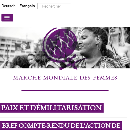
Rechercher
Deutsch
Français
Basculer
la
navigation
ACCUEIL
A PROPOS
ACTIONS ET CAMPAGNES
PARTICIPER
TÉMOIGNAGES
MARCHE MONDIALE DES FEMMES
À DÉCOUVRIR
LIENS
CONTACT
PAIX ET DÉMILITARISATION
BREF COMPTE-RENDU DE L'ACTION DE