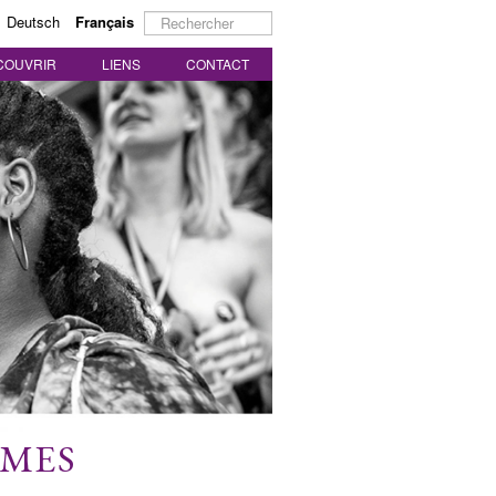
Rechercher
Deutsch
Français
COUVRIR
LIENS
CONTACT
MMES