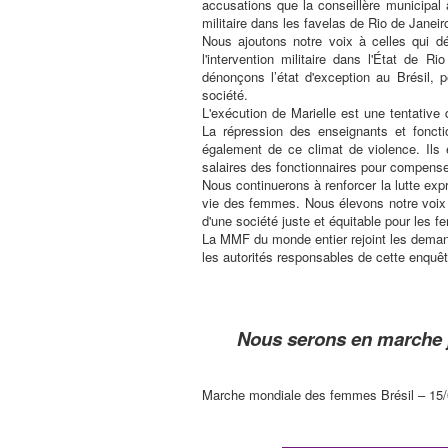
accusations que la conseillère municipal 
militaire dans les favelas de Rio de Janeir
Nous ajoutons notre voix à celles qui d
l'intervention militaire dans l'État de R
dénonçons l’état d'exception au Brésil, 
société.
L'exécution de Marielle est une tentative d'
La répression des enseignants et fonct
également de ce climat de violence. Ils é
salaires des fonctionnaires pour compenser 
Nous continuerons à renforcer la lutte ex
vie des femmes. Nous élevons notre voix p
d'une société juste et équitable pour les f
La MMF du monde entier rejoint les demand
les autorités responsables de cette enquêt
Nous serons en marche j
Marche mondiale des femmes Brésil – 15