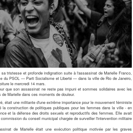
tristesse et profonde indignation suite à l'assassinat de Marielle Franco,
ale du PSOL — Parti Socialisme et Liberté — dans la ville de Rio de Janeiro,
oiture le mercredi 14 mars.
ur que son assassinat ne reste pas impuni et sommes solidaires avec les
s de Marielle dans ces moments de douleur.
ré, était une militante d'une extrême importance pour le mouvement féministe
é la construction de politiques publiques pour les femmes dans la ville - en
olence et la défense des droits sexuels et reproductifs des femmes. Elle avait
mmission du conseil municipal chargée de surveiller l'intervention militaire
assinat de Marielle était une exécution politique motivée par les graves