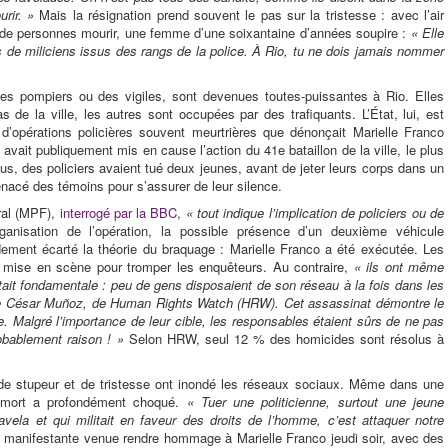
rir. »
Mais la résignation prend souvent le pas sur la tristesse : avec l’air
p de personnes mourir, une femme d’une soixantaine d’années soupire :
« Elle
 de miliciens issus des rangs de la police. À Rio, tu ne dois jamais nommer
des pompiers ou des vigiles, sont devenues toutes-puissantes à Rio. Elles
as de la ville, les autres sont occupées par des trafiquants. L’État, lui, est
d’opérations policières souvent meurtrières que dénonçait Marielle Franco
avait publiquement mis en cause l’action du 41e bataillon de la ville, le plus
lus, des policiers avaient tué deux jeunes, avant de jeter leurs corps dans un
menacé des témoins pour s’assurer de leur silence.
éral (MPF),
interrogé par la BBC
,
« tout indique l’implication de policiers ou de
organisation de l’opération, la possible présence d’un deuxième véhicule
idement écarté la théorie du braquage : Marielle Franco a été exécutée. Les
 de mise en scène pour tromper les enquêteurs. Au contraire,
« ils ont même
tait fondamentale : peu de gens disposaient de son réseau à la fois dans les
ure César Muñoz, de Human Rights Watch (HRW). Cet assassinat démontre le
le. Malgré l’importance de leur cible, les responsables étaient sûrs de ne pas
probablement raison ! »
Selon HRW, seul 12 % des homicides sont résolus à
de stupeur et de tristesse ont inondé les réseaux sociaux. Même dans une
e mort a profondément choqué.
« Tuer une politicienne, surtout une jeune
favela et qui militait en faveur des droits de l’homme, c’est attaquer notre
e manifestante venue rendre hommage à Marielle Franco jeudi soir, avec des