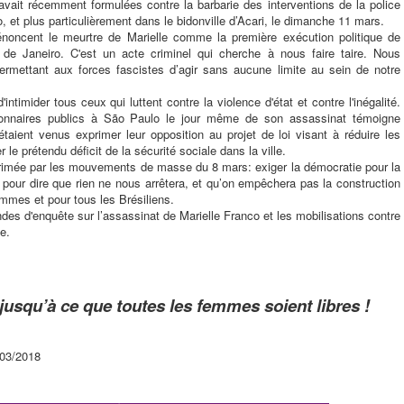
avait récemment formulées contre la barbarie des interventions de la police
o, et plus particulièrement dans le bidonville d’Acari, le dimanche 11 mars.
énoncent le meurtre de Marielle comme la première exécution politique de
io de Janeiro. C'est un acte criminel qui cherche à nous faire taire. Nous
permettant aux forces fascistes d’agir sans aucune limite au sein de notre
intimider tous ceux qui luttent contre la violence d'état et contre l'inégalité.
ionnaires publics à São Paulo le jour même de son assassinat témoigne
taient venus exprimer leur opposition au projet de loi visant à réduire les
le prétendu déficit de la sécurité sociale dans la ville.
primée par les mouvements de masse du 8 mars: exiger la démocratie pour la
our dire que rien ne nous arrêtera, et qu’on empêchera pas la construction
emmes et pour tous les Brésiliens.
es d'enquête sur l’assassinat de Marielle Franco et les mobilisations contre
e.
usqu’à ce que toutes les femmes soient libres !
/03/2018