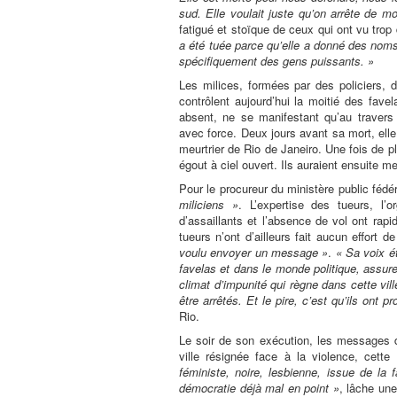
sud. Elle voulait juste qu’on arrête de mou
fatigué et stoïque de ceux qui ont vu tro
a été tuée parce qu’elle a donné des noms
spécifiquement des gens puissants. »
Les milices, formées par des policiers, 
contrôlent aujourd’hui la moitié des favel
absent, ne se manifestant qu’au travers 
avec force. Deux jours avant sa mort, elle 
meurtrier de Rio de Janeiro. Une fois de p
égout à ciel ouvert. Ils auraient ensuite 
Pour le procureur du ministère public féd
miliciens »
. L’expertise des tueurs, l’
d’assaillants et l’absence de vol ont rap
tueurs n’ont d’ailleurs fait aucun effort
voulu envoyer un message »
.
« Sa voix é
favelas et dans le monde politique, ass
climat d’impunité qui règne dans cette vil
être arrêtés. Et le pire, c’est qu’ils ont 
Rio.
Le soir de son exécution, les messages 
ville résignée face à la violence, cett
féministe, noire, lesbienne, issue de la 
démocratie déjà mal en point »
, lâche un