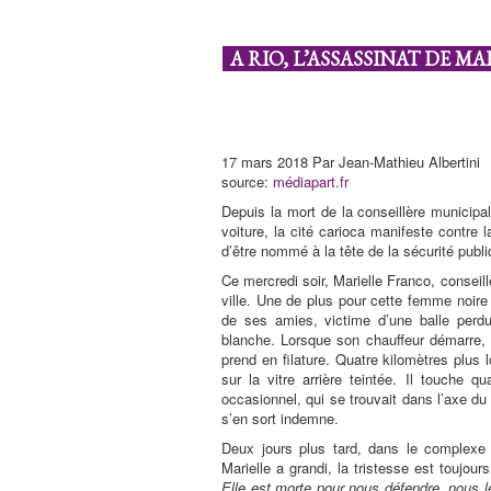
A RIO, L’ASSASSINAT DE 
17 mars 2018 Par Jean-Mathieu Albertini
source:
médiapart.fr
Depuis la mort de la conseillère municipa
voiture, la cité carioca manifeste contre l
d’être nommé à la tête de la sécurité publi
Ce mercredi soir, Marielle Franco, conseill
ville. Une de plus pour cette femme noire 
de ses amies, victime d’une balle perdu
blanche. Lorsque son chauffeur démarre,
prend en filature. Quatre kilomètres plus l
sur la vitre arrière teintée. Il touche q
occasionnel, qui se trouvait dans l’axe d
s’en sort indemne.
Deux jours plus tard, dans le complex
Marielle a grandi, la tristesse est toujou
Elle est morte pour nous défendre, nous l