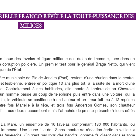
MARIELLE FRANCO RÉVÈLE LA TOUTE-PUISSANCE DES
MILICES
le issue des favelas et figure militante des droits de l’homme, tuée dans sa
a corruption policière. Un premier test pour le général Braga Netto, qui vient
que de l’État.
ère municipale de Rio de Janeiro (Psol), revient d’une réunion dans le centre-
et lesbienne, entrée en politique 13 ans plus tôt, à la suite de la mort d’une
e. Contrairement à ses habitudes, elle monte à l’arrière de sa Chevrolet
 un homme passe un coup de téléphone puis entre dans une voiture, qui la
oin, le véhicule se positionne à sa hauteur et un tireur fait feu à 13 reprises
uatre fois Marielle à la tête, et trois fois Anderson Gomes, son chauffeur
u tir. Tous deux succombent mais l’attachée de presse présente à leurs côtés
e Da Maré, un ensemble de 16 favelas comprenant 130 000 habitants, où
rs immense. Une jeune fille de 12 ans montre sa rédaction écrite la veille :
«
es favelados. On n’est pas tous des bandits, comme ils disent dans la zone