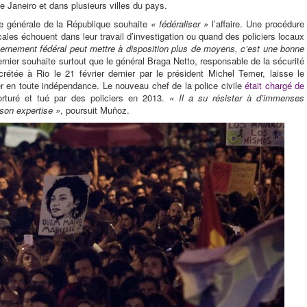
e Janeiro et dans plusieurs villes du pays.
re générale de la République souhaite
« fédéraliser »
l’affaire. Une procédure
cales échouent dans leur travail d’investigation ou quand des policiers locaux
vernement fédéral peut mettre à disposition plus de moyens, c’est une bonne
nier souhaite surtout que le général Braga Netto, responsable de la sécurité
écrétée à Rio le 21 février dernier par le président Michel Temer, laisse le
er en toute indépendance. Le nouveau chef de la police civile
était chargé de
orturé et tué par des policiers en 2013.
« Il a su résister à d’immenses
son expertise »
, poursuit Muñoz.