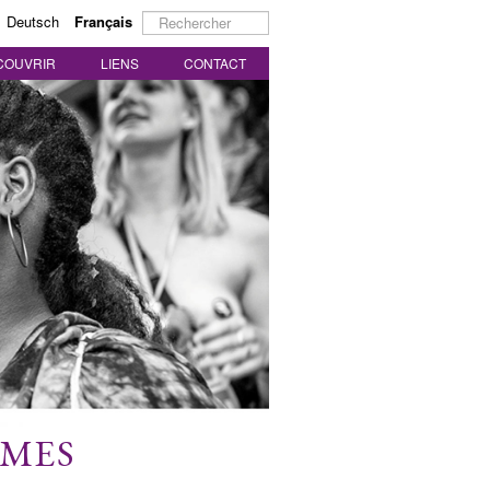
Rechercher
Deutsch
Français
COUVRIR
LIENS
CONTACT
MMES