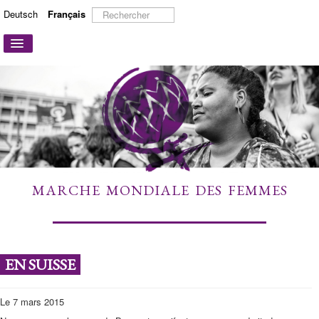
Rechercher
Deutsch
Français
Basculer
la
navigation
ACCUEIL
A PROPOS
ACTIONS ET CAMPAGNES
PARTICIPER
TÉMOIGNAGES
MARCHE MONDIALE DES FEMMES
À DÉCOUVRIR
LIENS
CONTACT
EN SUISSE
Le 7 mars 2015