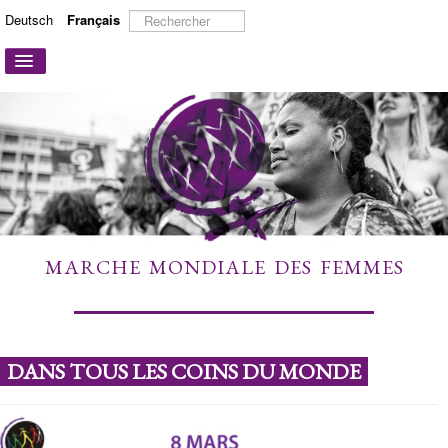
Rechercher
Deutsch
Français
Basculer
la
navigation
ACCUEIL
A PROPOS
ACTIONS ET CAMPAGNES
PARTICIPER
TÉMOIGNAGES
MARCHE MONDIALE DES FEMMES
À DÉCOUVRIR
LIENS
CONTACT
DANS TOUS LES COINS DU MONDE