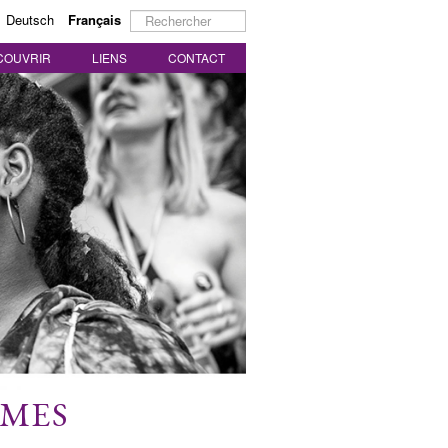
Rechercher
Deutsch
Français
COUVRIR
LIENS
CONTACT
MMES