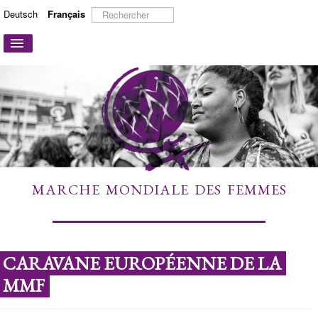
Rechercher
Deutsch
Français
Basculer
la
navigation
ACCUEIL
A PROPOS
ACTIONS ET CAMPAGNES
PARTICIPER
TÉMOIGNAGES
MARCHE MONDIALE DES FEMMES
À DÉCOUVRIR
LIENS
CONTACT
CARAVANE EUROPÉENNE DE LA
MMF