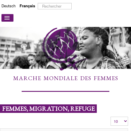
Rechercher
Deutsch
Français
Basculer
la
navigation
ACCUEIL
A PROPOS
ACTIONS ET CAMPAGNES
PARTICIPER
TÉMOIGNAGES
MARCHE MONDIALE DES FEMMES
À DÉCOUVRIR
LIENS
CONTACT
FEMMES, MIGRATION, REFUGE
Affichage #