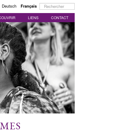
Rechercher
Deutsch
Français
COUVRIR
LIENS
CONTACT
MMES